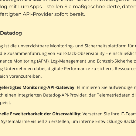
og mit LumApps—stellen Sie maßgeschneiderte, datenb
fertigten API-Provider sofort bereit.
 Datadog
g ist die unverzichtbare Monitoring- und Sicherheitsplattform 
die Zusammenführung von Full-Stack-Observability – einschließlich
mance Monitoring (APM), Log-Management und Echtzeit-Sicherheitsa
g Unternehmen dabei, digitale Performance zu sichern, Ressourc
reich voranzutreiben.
gefertigtes Monitoring-API-Gateway
: Eliminieren Sie aufwendige
h einen integrierten Datadog-API-Provider, der Telemetriedaten d
peist.
elle Erweiterbarkeit der Observability
: Versetzen Sie Ihre IT-Tea
Systemalarme visuell zu erstellen, um interne Entwicklungs-Backlo