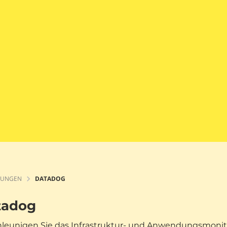
TUNGEN
DATADOG
tadog
leunigen Sie das Infrastruktur- und Anwendungsmonit