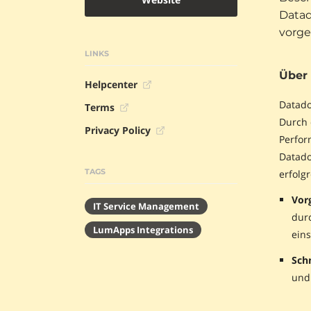
Datad
vorge
LINKS
Über
Helpcenter
Datado
Terms
Durch 
Privacy Policy
Perfor
Datado
TAGS
erfolg
Vor
IT Service Management
durc
LumApps Integrations
eins
Schn
und 