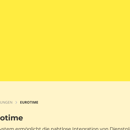
TUNGEN
EUROTIME
rotime
ystem ermöglicht die nahtlose Integration von Dienstpl