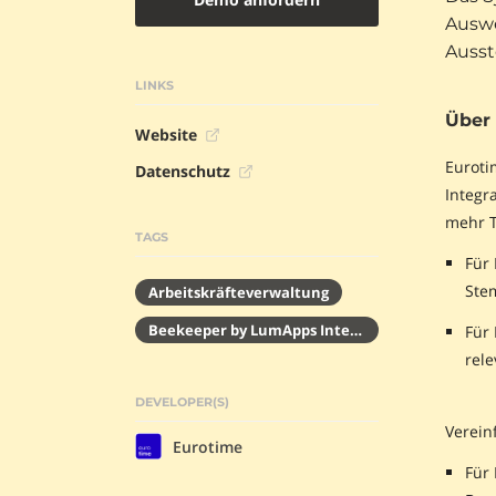
Auswe
Auss
LINKS
Über
Website
Euroti
Datenschutz
Integr
mehr T
TAGS
Für 
Stem
Arbeitskräfteverwaltung
Beekeeper by LumApps Integrations
Für 
rele
DEVELOPER(S)
Verein
Eurotime
Für 