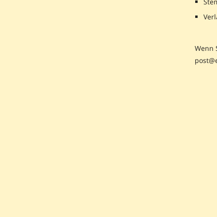
Ste
Ver
Wenn S
post@