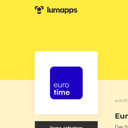
AUFLIS
Eu
Das S
Demo anfordern