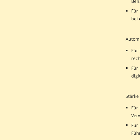
Ben
Für 
bei
Automa
Für 
rec
Für
digi
Stärke
Für 
Ver
Für
Füh