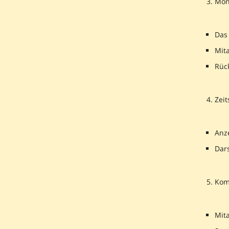
Mona
Das 
Mit
Rüc
Zei
Anze
Dars
Kom
Mit