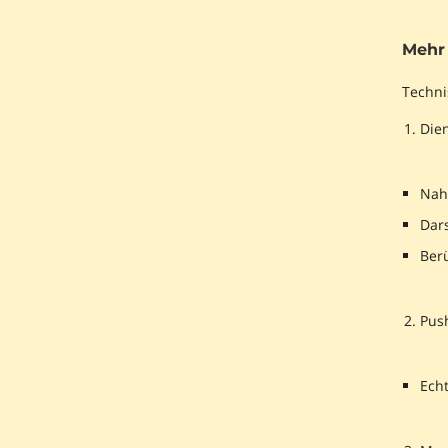
Mehr 
Techni
Die
Nah
Dars
Berü
Pus
Echt