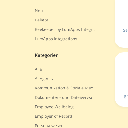
Neu
Beliebt
Beekeeper by LumApps Integrations
Se
LumApps Integrations
Kategorien
w
Alle
AI Agents
Kommunikation & Soziale Medien
gr
Dokumenten- und Dateiverwaltung
o
Employee Wellbeing
Employer of Record
Personalwesen