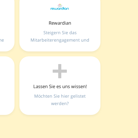
Rewardian
Steigern Sie das
me
Mitarbeiterengagement und
on
fördern Sie eine Kultur der
Wertschätzung, indem Sie
Rewardian-Anerkennungen,
Meilensteine und Belohnungen
steme
direkt in Ihren digitalen
ekt
LumApps-Arbeitsplatz
Lassen Sie es uns wissen!
integrieren.
Möchten Sie hier gelistet
he.
werden?