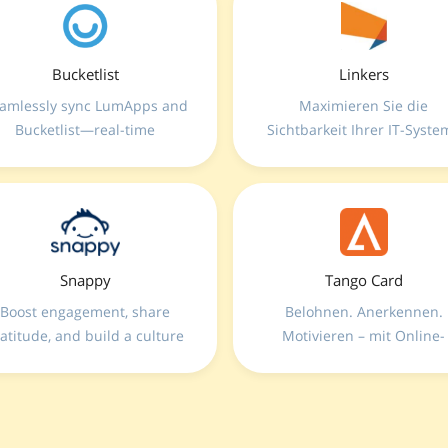
Bucketlist
Linkers
amlessly sync LumApps and
Maximieren Sie die
Bucketlist—real-time
Sichtbarkeit Ihrer IT-Syste
recognition, birthday and
durch die Verknüpfung v
milestone celebrations, all
Linkers mit LumApps—
ithin LumApps App to boost
integrieren Sie externe
engagement and build a
Repositories,
culture of appreciation.
Dokumentenmanagementsy
und operative Workflows dir
Snappy
Tango Card
in eine einheitliche und
Boost engagement, share
Belohnen. Anerkennen.
zentrale Intranet-Oberfläc
atitude, and build a culture
Motivieren – mit Online-
f appreciation through the
Geschenkkarten
power of gifting!