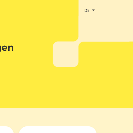
DE
gen