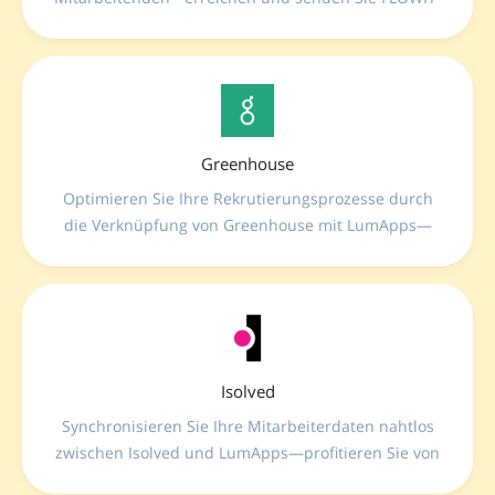
Benachrichtigungen nahtlos über Beekeeper.
Greenhouse
Optimieren Sie Ihre Rekrutierungsprozesse durch
die Verknüpfung von Greenhouse mit LumApps—
stellen Sie Bewerberpipelines, Profile und Recruiting-
Aufgaben über interaktive Micro-Apps direkt in
Ihrem internen Portal bereit.
Isolved
Synchronisieren Sie Ihre Mitarbeiterdaten nahtlos
zwischen Isolved und LumApps—profitieren Sie von
mühelosem Onboarding, Echtzeit-Updates und