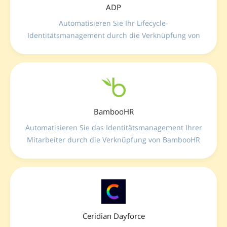
ADP
Automatisieren Sie Ihr Lifecycle-
Identitätsmanagement durch die Verknüpfung von
ADP mit LumApps—verwalten Sie
Benutzerbereitstellung, Updates und Löschungen
nahtlos über Ihr gesamtes Belegschafts-Ökosystem
hinweg.
BambooHR
Automatisieren Sie das Identitätsmanagement Ihrer
Mitarbeiter durch die Verknüpfung von BambooHR
mit LumApps—synchronisieren Sie Profile nahtlos,
automatisieren Sie Lebenszyklen und steuern Sie
Aktualisierungsintervalle flexibel.
Ceridian Dayforce