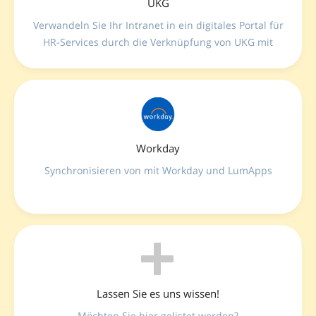
UKG
Verwandeln Sie Ihr Intranet in ein digitales Portal für
HR-Services durch die Verknüpfung von UKG mit
LumApps—stellen Sie Urlaubskonten, Schichten,
Lohnabrechnungen und Abwesenheitsanträge über
verwaltete APIs und interaktive Micro-Apps
geräteunabhängig bereit.
Workday
Synchronisieren von mit Workday und LumApps
Lassen Sie es uns wissen!
Möchten Sie hier gelistet werden?