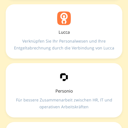
höherem Engagement für einen smarteren, besser
vernetzten Arbeitsplatz.
Lucca
Verknüpfen Sie Ihr Personalwesen und Ihre
Entgeltabrechnung durch die Verbindung von Lucca
mit LumApps—stellen Sie Urlaubskonten,
Abwesenheitsanträge und Lohnabrechnungen sofort
im Intranet sowie in Ihren täglichen Messaging-
Kanälen bereit.
Personio
Für bessere Zusammenarbeit zwischen HR, IT und
operativen Arbeitskräften