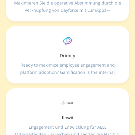
Maximieren Sie die operative Abstimmung durch die
Verknüpfung von Dayforce mit LumApps—
synchronisieren Sie Personaldaten sofort und
automatisieren Sie Gruppenstrukturen, um Ihre
Frontline präzise zu informieren.
Drimify
Ready to maximize employee engagement and
platform adoption? Gamification is the internal
solution you need to kick coasting to the curb, and
supercharge productivity.
flowit
Engagement und Entwicklung für ALLE
Mitarbeitenden - erreichen und senden Sie FLOWIT-