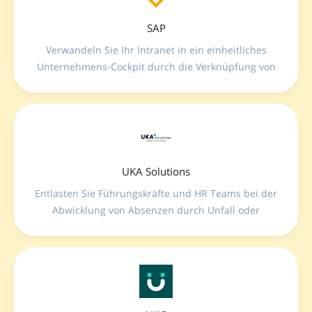
SAP
Verwandeln Sie Ihr Intranet in ein einheitliches
Unternehmens-Cockpit durch die Verknüpfung von
SAP mit LumApps—stellen Sie ERP-, HR-,
Beschaffungs- und Analyse-Workflows über voll
verwaltete APIs und interaktive Micro-Apps
geräteunabhängig bereit.
UKA Solutions
Entlasten Sie Führungskräfte und HR Teams bei der
Abwicklung von Absenzen durch Unfall oder
Krankheit.