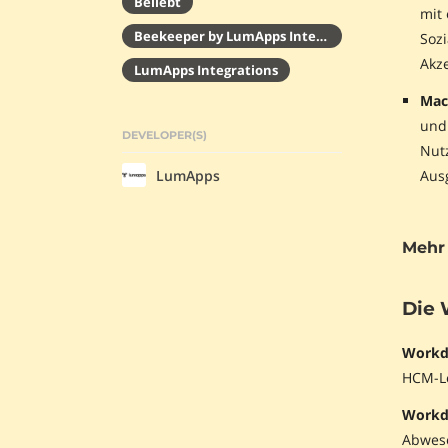
Beliebt
mit 
Beekeeper by LumApps Integrations
Soz
Akz
LumApps Integrations
Mac
und 
DEVELOPER(S)
Nut
LumApps
Aus
Mehr 
Die 
Workda
HCM-Lö
Workd
Abwese