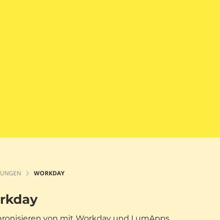
TUNGEN
WORKDAY
rkday
ronisieren von mit Workday und LumApps