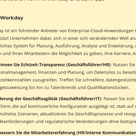
 Workday
y ist ein führender Anbieter von Enterprise-Cloud-Anwendungen 
tützt Unternehmen dabei, sich in einer sich verändernden Welt anz
tliches System für Planung, Ausführung, Analyse und Erweiterung
 und Ihren Mitarbeitern die Möglichkeit zu geben, ihre Karriere, 
innen Sie Echtzeit-Transparenz (Geschäftsführer/HR)
: Nutzen Sie
sonalmanagement, Finanzen und Planung, um Datensilos zu besei
zeitkennzahlen zuzugreifen. Treffen Sie schnellere, datengestütz
etzuweisung bis hin zu Talenttrends und Qualifikationslücken.
erung der Geschäftsagilität (Geschäftsführer/IT)
: Passen Sie sic
tform, die auf kontinuierliche Konfiguration ausgelegt ist, statt a
 mühelos Szenarien, aktualisieren Sie Geschäftsprozesse und reor
ktanforderungen und regulatorische Veränderungen ohne kostspiel
bessern Sie die Mitarbeitererfahrung (HR/interne Kommunikation