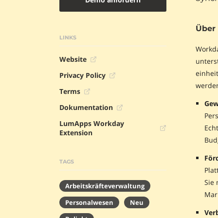
Über
LINKS
Workda
Website
unters
einhei
Privacy Policy
werden
Terms
Gew
Dokumentation
Per
LumApps Workday
Echt
Extension
Budg
Förd
TAGS
Plat
Sie
Arbeitskräfteverwaltung
Mar
Personalwesen
Neu
Ver