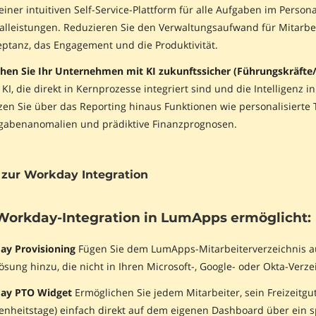
einer intuitiven Self-Service-Plattform für alle Aufgaben im Per
ialleistungen. Reduzieren Sie den Verwaltungsaufwand für Mitarbe
eptanz, das Engagement und die Produktivität.
hen Sie Ihr Unternehmen mit KI zukunftssicher (Führungskräfte/
KI, die direkt in Kernprozesse integriert sind und die Intelligen
zen Sie über das Reporting hinaus Funktionen wie personalisierte
gabenanomalien und prädiktive Finanzprognosen.
zur Workday Integration
Workday-Integration in LumApps ermöglicht:
y Provisioning
Fügen Sie dem LumApps-Mitarbeiterverzeichnis aus
sung hinzu, die nicht in Ihren Microsoft-, Google- oder Okta-Verze
ay PTO Widget
Ermöglichen Sie jedem Mitarbeiter, sein Freizeitg
nheitstage) einfach direkt auf dem eigenen Dashboard über ein sp