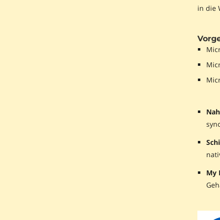
in die
Vorge
Micr
Micr
Micr
Nah
sync
Sch
nati
My P
Geh